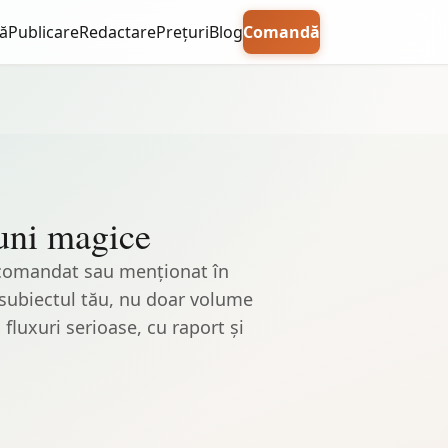
ă
Publicare
Redactare
Prețuri
Blog
Comandă
iuni magice
 recomandat sau menționat în
cu subiectul tău, nu doar volume
fluxuri serioase, cu raport și