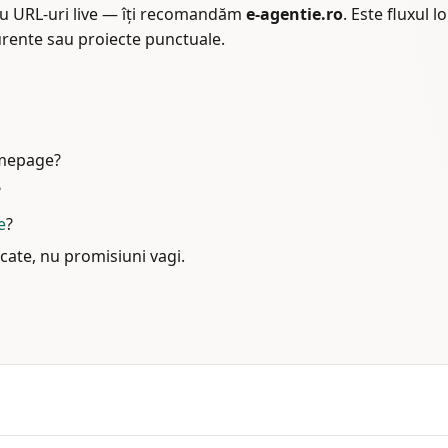
cu URL-uri live — îți recomandăm
e-agentie.ro
. Este fluxul l
curente sau proiecte punctuale.
homepage?
?
e
?
cate, nu promisiuni vagi.
în special linkuri și mențiuni relevante, alături de PR și dis