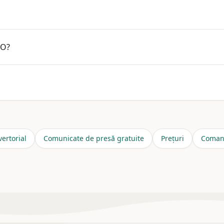
u acumularea mecanică de domenii. Contextul articolului și ca
EO?
(cu etichetare). Comunicate pentru lansări și anunțuri. Arti
advertoriale, comunicate și articole SEO. Pe
eadvertoriale.r
ertorial
Comunicate de presă gratuite
Prețuri
Coman