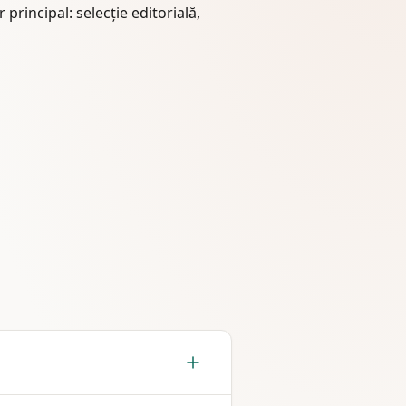
or principal: selecție editorială,
tribuție editorială. Complementează