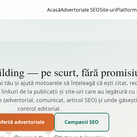
Acasă
Advertoriale SEO
Site-uri
Platform
ilding — pe scurt, fără promis
lui tău și ajută motoarele să înțeleagă că ești citat,
 linkuri de la publicații și site-uri care au legătură 
(advertorial, comunicat, articol SEO) și unde găsești 
control editorial.
ofertă advertoriale
Campanii SEO