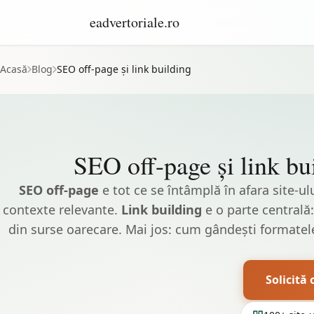
eadvertoriale.ro
Acasă
Blog
SEO off-page și link building
SEO off-page și link bu
SEO off-page
e tot ce se întâmplă în afara site-u
contexte relevante.
Link building
e o parte centrală:
din surse oarecare. Mai jos: cum gândești formatele 
Solicită 