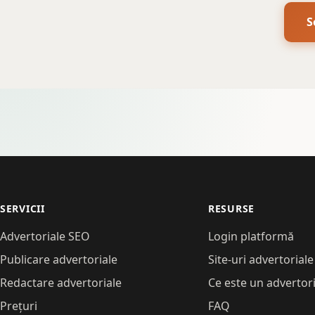
S
SERVICII
RESURSE
Advertoriale SEO
Login platformă
Publicare advertoriale
Site-uri advertoriale
Redactare advertoriale
Ce este un advertori
Prețuri
FAQ