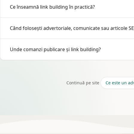
Ce înseamnă link building în practică?
optimizarea tehnică și conținutul de pe domeniul tău.
Obținerea de linkuri din surse editoriale potrivite temei, n
Când folosești advertoriale, comunicate sau articole S
Advertoriale pentru pagini comerciale și mesaje de vânzare 
Unde comanzi publicare și link building?
autoritate tematică. Alegi după obiectiv.
e-agentie.ro
— rețea verificată, platformă și raport pentru 
rețeaua noastră de advertoriale.
Continuă pe site
Ce este un adv