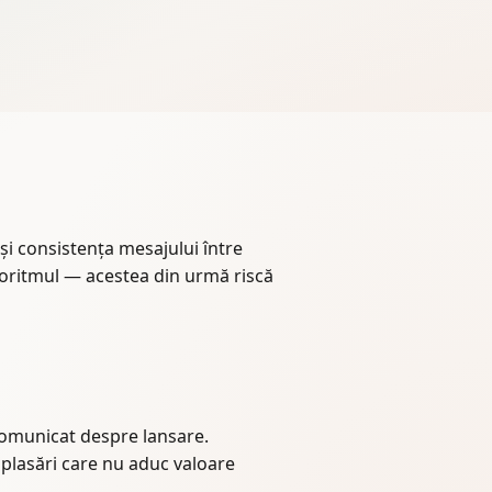
 și consistența mesajului între
lgoritmul — acestea din urmă riscă
 comunicat despre lansare.
la plasări care nu aduc valoare