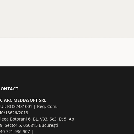
CONTACT
SC ARC MEDIASOFT SRL
UI: RO32431001 | Reg. Com.:
40/13626/2013
leea Botorani 6, BL. V83, Sc3, Et 5, Ap
9, Sector 5, 050815 București
40 721 936 907
|