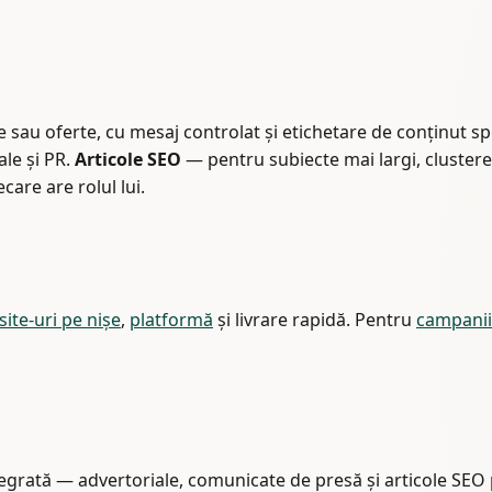
e sau oferte, cu mesaj controlat și etichetare de conținut s
le și PR.
Articole SEO
— pentru subiecte mai largi, clustere
care are rolul lui.
site-uri pe nișe
,
platformă
și livrare rapidă. Pentru
campanii
grată — advertoriale, comunicate de presă și articole SEO p