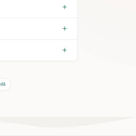
litatea site-ului sursă contează.
cole SEO pentru subiecte largi și
o
poți comanda publicare în
dă