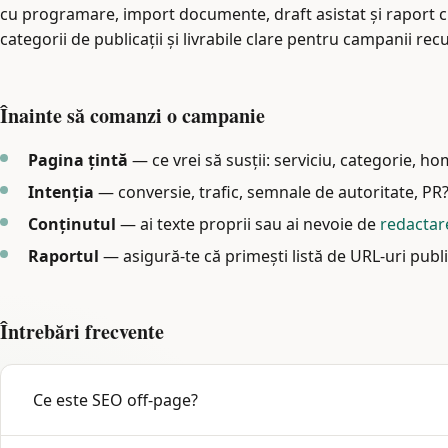
cu programare, import documente, draft asistat și raport 
categorii de publicații și livrabile clare pentru campanii re
Înainte să comanzi o campanie
Pagina țintă
— ce vrei să susții: serviciu, categorie, 
Intenția
— conversie, trafic, semnale de autoritate, PR
Conținutul
— ai texte proprii sau ai nevoie de
redactar
Raportul
— asigură-te că primești listă de URL-uri publi
Întrebări frecvente
Ce este SEO off-page?
Acțiuni în afara site-ului tău care influențează autoritatea: 