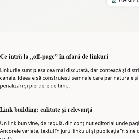
100+ site-u
Ce intră la „off-page” în afară de linkuri
Linkurile sunt piesa cea mai discutată, dar contează și distr
canale. Ideea e să construiești semnale care par naturale ș
penalizări și pierdere de timp.
Link building: calitate și relevanță
Un link bun vine, de regulă, din conținut editorial unde pag
Ancorele variate, textul în jurul linkului și publicația în sine
reală.