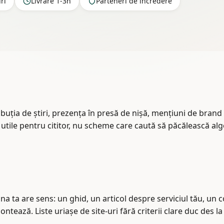
ri
Livrare 1-3h
Parteneri de încredere
ibuția de știri, prezența în presă de nișă, mențiuni de brand
i utile pentru cititor, nu scheme care caută să păcălească a
ina ta are sens: un ghid, un articol despre serviciul tău, un
 contează. Liste uriașe de site-uri fără criterii clare duc des 