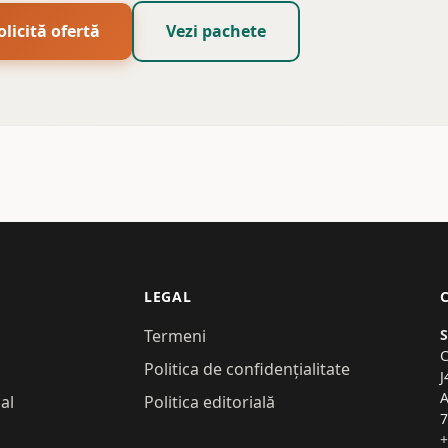
olicită ofertă
Vezi pachete
LEGAL
Termeni
C
Politica de confidențialitate
J
A
al
Politica editorială
7
+