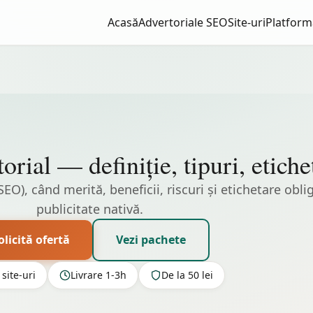
Acasă
Advertoriale SEO
Site-uri
Platform
orial — definiție, tipuri, etiche
SEO), când merită, beneficii, riscuri și etichetare obl
publicitate nativă.
olicită ofertă
Vezi pachete
site-uri
Livrare 1-3h
De la 50 lei