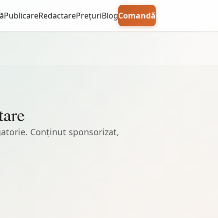
ă
Publicare
Redactare
Prețuri
Blog
Comandă
tare
igatorie. Conținut sponsorizat,