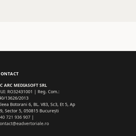
CONTACT
SC ARC MEDIASOFT SRL
UI: RO32431001 | Reg. Com.:
40/13626/2013
leea Botorani 6, BL. V83, Sc3, Et 5, Ap
9, Sector 5, 050815 București
40 721 936 907
|
ontact@eadvertoriale.ro