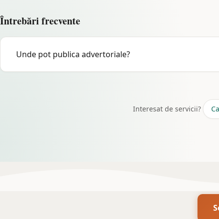
Întrebări frecvente
Unde pot publica advertoriale?
Pe site-uri de presă, bloguri, platforme. eadvertoriale.ro ofe
Interesat de servicii?
Ca
S