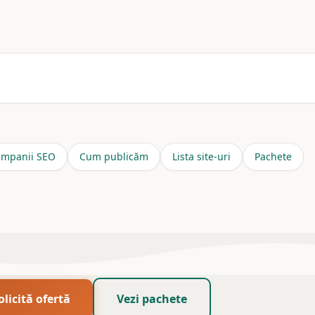
ră 100+ site-uri proprii în 13 nișe.
Vezi lista
.
mpanii SEO
Cum publicăm
Lista site-uri
Pachete
olicită ofertă
Vezi pachete