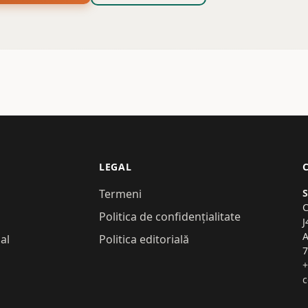
LEGAL
Termeni
C
Politica de confidențialitate
J
A
al
Politica editorială
7
+
c