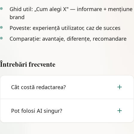
Ghid util: „Cum alegi X" — informare + mențiune
brand
Poveste: experiență utilizator, caz de succes
Comparație: avantaje, diferențe, recomandare
Întrebări frecvente
Cât costă redactarea?
Generarea în platformă e inclusă în credite.
Pot folosi AI singur?
Redactare full-service: preț la cerere.
Vezi pachetele
și
solicită ofertă
.
Da. În
platformă
generezi articole cu AI — inclus în