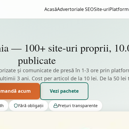
Acasă
Advertoriale SEO
Site-uri
Platform
ia — 100+ site-uri proprii, 10
publicate
orizate și comunicate de presă în 1-3 ore prin platfo
ltimii 3 ani. Cost per articol de la 10 lei. De la 50 lei 
omandă acum
Vezi pachete
3h
Fără obligații
Prețuri transparente