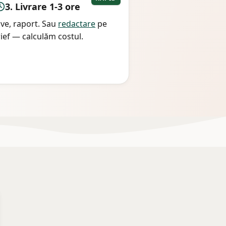
3. Livrare 1-3 ore
live, raport. Sau
redactare
pe
ief — calculăm costul.