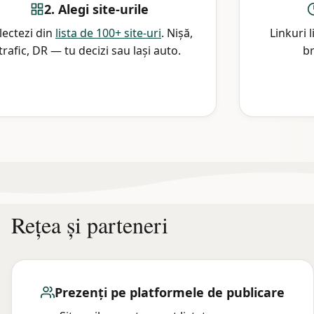
2. Alegi site-urile
lectezi din
lista de 100+ site-uri
. Nișă,
Linkuri 
trafic, DR — tu decizi sau lași auto.
br
Rețea și parteneri
Prezenți pe platformele de publicare