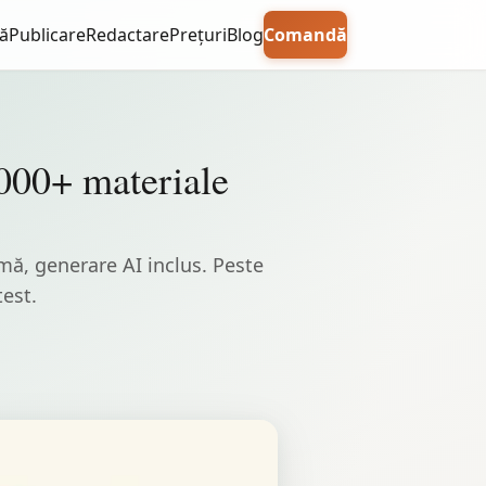
ă
Publicare
Redactare
Prețuri
Blog
Comandă
.000+ materiale
rmă, generare AI inclus. Peste
test.