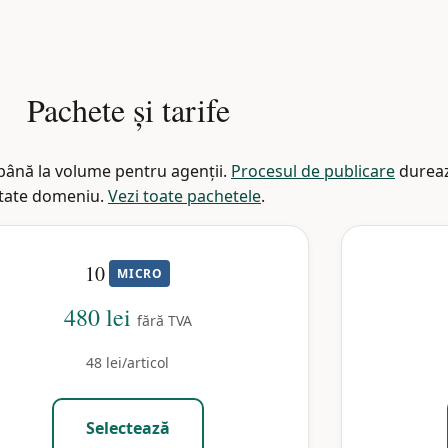
Pachete și tarife
) până la volume pentru agenții.
Procesul de publicare
dureaz
ritate domeniu.
Vezi toate pachetele
.
10
MICRO
480 lei
fără TVA
48 lei/articol
Selectează