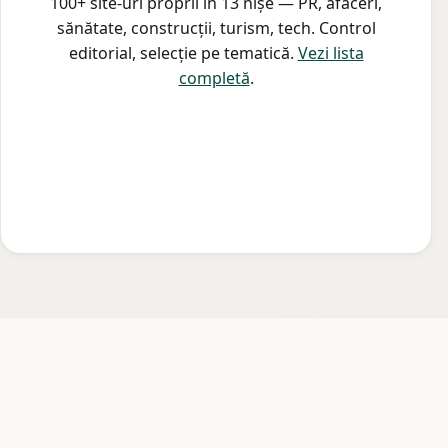
100+ site-uri proprii în 13 nișe — PR, afaceri,
sănătate, construcții, turism, tech. Control
editorial, selecție pe tematică.
Vezi lista
completă
.