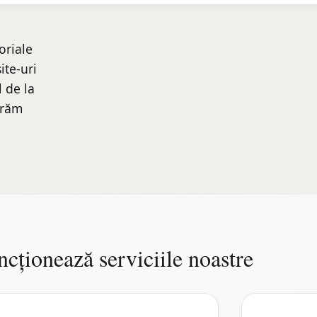
oriale
ite-uri
l de la
urăm
cționează serviciile noastre