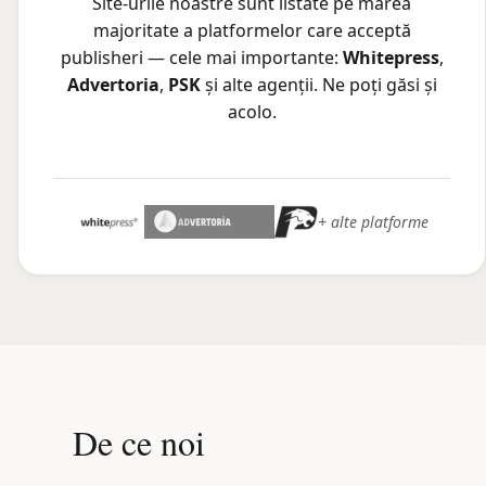
Site-urile noastre sunt listate pe marea
majoritate a platformelor care acceptă
publisheri — cele mai importante:
Whitepress
,
Advertoria
,
PSK
și alte agenții. Ne poți găsi și
acolo.
+ alte platforme
De ce noi