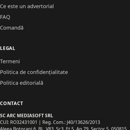
Ce este un advertorial
FAQ
Comandă
LEGAL
Termeni
Politica de confidențialitate
Politica editorială
CONTACT
SC ARC MEDIASOFT SRL
CUI: RO32431001 | Reg. Com.: J40/13626/2013
Aleea Botorani 6, BL. V83, Sc3, Et 5, Ap 79, Sector 5, 050815