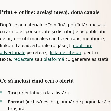
Print + online: același mesaj, două canale
După ce ai materialele în mână, poți întări mesajul
cu articole sponsorizate și distribuție pe publicații
de nișă — util mai ales când vrei trafic, mențiuni și
linkuri. La eadvertoriale.ro găsești
publicare
advertoriale
pe rețea și
lista de site-uri
; pentru
texte,
redactare
sau
platformă
cu generare asistată.
Ce să incluzi când ceri o ofertă
Tiraj
orientativ și data livrării.
Format
(închis/deschis), număr de pagini dacă e
broșură.