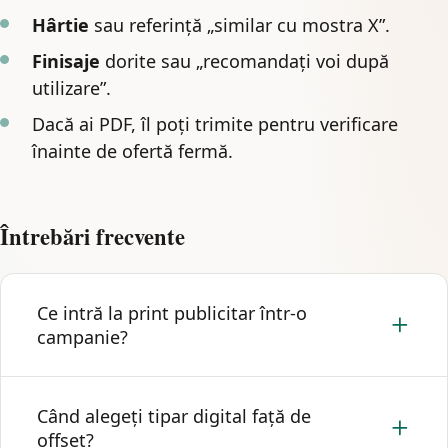
Hârtie
sau referință „similar cu mostra X”.
Finisaje
dorite sau „recomandați voi după
utilizare”.
Dacă ai PDF, îl poți trimite pentru verificare
înainte de ofertă fermă.
Întrebări frecvente
Ce intră la print publicitar într-o
campanie?
Materiale fizice pentru distribuție sau prezentare:
Când alegeți tipar digital față de
flyere, pliante, broșuri, cataloage și altele, alese
offset?
după cum circulă mesajul și cât trebuie să reziste