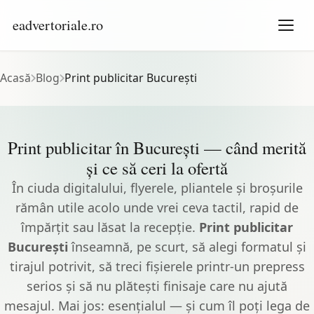
eadvertoriale.ro
Acasă
Blog
Print publicitar București
Print publicitar în București — când merită
și ce să ceri la ofertă
În ciuda digitalului, flyerele, pliantele și broșurile
rămân utile acolo unde vrei ceva tactil, rapid de
împărțit sau lăsat la recepție.
Print publicitar
București
înseamnă, pe scurt, să alegi formatul și
tirajul potrivit, să treci fișierele printr-un prepress
serios și să nu plătești finisaje care nu ajută
mesajul. Mai jos: esențialul — și cum îl poți lega de