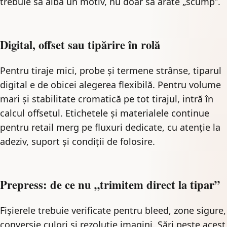
trebuie să aibă un motiv, nu doar să arate „scump”.
Digital, offset sau tipărire în rolă
Pentru tiraje mici, probe și termene strânse, tiparul
digital e de obicei alegerea flexibilă. Pentru volume
mari și stabilitate cromatică pe tot tirajul, intră în
calcul offsetul. Etichetele și materialele continue
pentru retail merg pe fluxuri dedicate, cu atenție la
adeziv, suport și condiții de folosire.
Prepress: de ce nu „trimitem direct la tipar”
Fișierele trebuie verificate pentru bleed, zone sigure,
conversie culori și rezoluție imagini. Sări peste acest